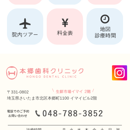
〒331-0802
埼玉県さいたま市北区本郷町1100 イマイビル2階
診療時間
月
火
水
木
金
土
日
祝