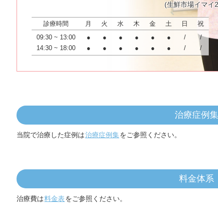
(生鮮市場イマイ2
診療時間
月
火
水
木
金
土
日
祝
09:30 ~ 13:00
●
●
●
●
●
●
/
/
14:30 ~ 18:00
●
●
●
●
●
●
/
/
治療症例
当院で治療した症例は
治療症例集
をご参照ください。
料金体系
治療費は
料金表
をご参照ください。