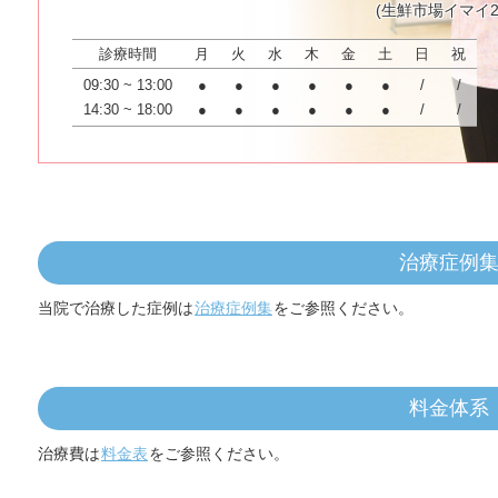
(生鮮市場イマイ2
診療時間
月
火
水
木
金
土
日
祝
09:30 ~ 13:00
●
●
●
●
●
●
/
/
14:30 ~ 18:00
●
●
●
●
●
●
/
/
治療症例
当院で治療した症例は
治療症例集
をご参照ください。
料金体系
治療費は
料金表
をご参照ください。